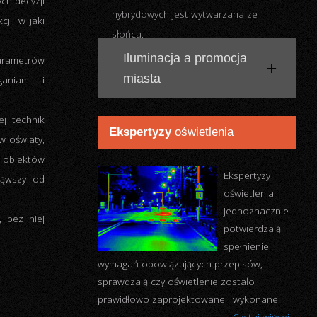
ch decyzji
słońca.
ji, w jaki
Iluminacja a promocja
arametrów
miasta
aniami i
ej technik
Oświetlenie ulic, parków
w oświaty,
i placów współgrające z
z obiektów
właściwie wykonaną
ząwszy od
iluminacją budynków to wizytówka
Ekspertyzy
oświetlenia
miasta. Iluminacja zwiększa również
 bez niej
atrakcyjność oświetlanych obiektów.
Ekspertyzy
Czytaj więcej...
oświetlenia
jednoznacznie
potwierdzają
spełnienie