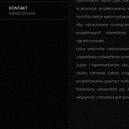
zastosowań. Duża część sukc
w procesie projektowania, 
KONTAKT
NAPISZ DO NAS
sposób należy wykorzystywać,
Aby opracowane rozwiązani
projektowych oświetlen
ograniczeniami.
Lista sektorów zastosowani
oświetlenia (oświetlenie po
super i hipermarketów, uli
służby zdrowia) należy ro
projektowania, poprzez reali
Naukowcy udowodnili już, 
aktywność człowieka jest po