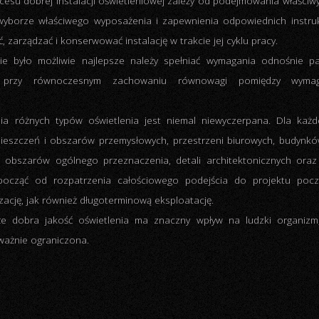
esu dobrej instalacji oświetleniowej zależy od podejmowania właściwy
wyborze właściwego wyposażenia i zapewnienia odpowiednich instrukc
 zarządzać i konserwować instalację w trakcie jej cyklu pracy.
e było możliwie najlepsze należy spełniać wymagania odnośnie p
ia przy równoczesnym zachowaniu równowagi pomiędzy wymag
a różnych typów oświetlenia jest niemal niewyczerpana. Dla każd
mieszczeń i obszarów przemysłowych, przestrzeni biurowych, budynkó
c, obszarów ogólnego przeznaczenia, detali architektonicznych ora
zpocząć od rozpatrzenia całościowego podejścia do projektu poc
zację, jak również długoterminową eksploatację.
że dobra jakość oświetlenia ma znaczny wpływ na ludzki organizm,
ważnie ograniczona.