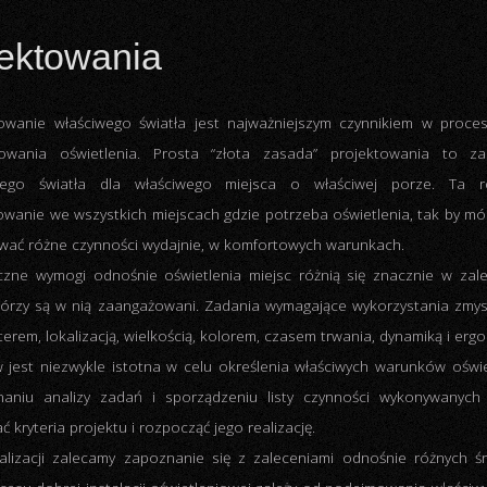
ektowania
owanie właściwego światła jest najważniejszym czynnikiem w proces
towania oświetlenia. Prosta “złota zasada” projektowania to za
wego światła dla właściwego miejsca o właściwej porze. Ta 
wanie we wszystkich miejscach gdzie potrzeba oświetlenia, tak by móc
wać różne czynności wydajnie, w komfortowych warunkach.
czne wymogi odnośnie oświetlenia miejsc różnią się znacznie w zal
którzy są w nią zaangażowani. Zadania wymagające wykorzystania zmy
erem, lokalizacją, wielkością, kolorem, czasem trwania, dynamiką i erg
jest niezwykle istotna w celu określenia właściwych warunków oświe
aniu analizy zadań i sporządzeniu listy czynności wykonywanyc
ryteria projektu i rozpocząć jego realizację.
alizacji zalecamy zapoznanie się z zaleceniami odnośnie różnych ś