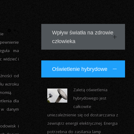
Wpływ światła na zdrowie
ie
człowieka
pewnienie
reguła ma
 widzieć i
Oświetlenie hybrydowe
Światło bezpośrednio
wpływa na zdrowie
eżności od
człowieka. Aby
Zaletą oświetlenia
słu wzroku
zmniejszyć skutki negatywnego
hybrydowego jest
onomią.
oddziaływania sztucznego światła
całkowite
tlenia dla
ważny jest sposób wykorzystania
uniezależnienie się od dostarczania z
h w danym
oraz jakość oświetlenia.
Czytaj
zewnątrz energii elektrycznej. Energia
więcej...
potrzebna do zasilania lamp
rodowisk i
hybrydowych jest wytwarzana ze