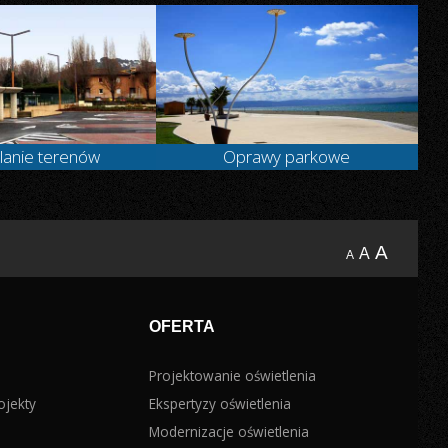
żyjących istot.
Czytaj więcej...
lanie terenów
Oprawy parkowe
A
A
A
OFERTA