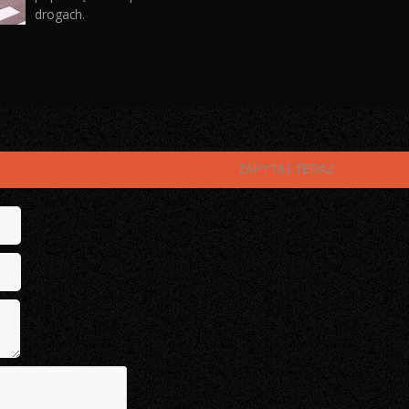
Zachęcamy do zapoznania się z
O fundacji
projektem "Bezpieczne Przejście
Przykładowe pr
dla Pieszych", mającego na celu
Kontakt
poprawę bezpieczeństwa na
drogach.
ZAPYTAJ TERAZ