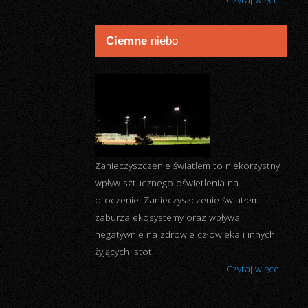
wymagań obowiązujących przepisów,
sprawdzają czy oświetlenie zostało
prawidłowo zaprojektowane i wykonane.
Czytaj więcej...
Ciemne
niebo
Zanieczyszczenie światłem to niekorzystny
wpływ sztucznego oświetlenia na
otoczenie. Zanieczyszczenie światłem
zaburza ekosystemy oraz wpływa
negatywnie na zdrowie człowieka i innych