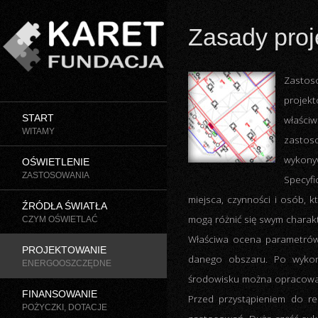
Zasady proj
Start
Zastos
projek
Oświetlenie
właści
START
WITAMY
Źródła światła
zastoso
wykony
OŚWIETLENIE
Projektowanie
ZASTOSOWANIA
Specyfi
Finansowanie
miejsca, czynności i osób, 
ŹRÓDŁA ŚWIATŁA
mogą różnić się swym charakt
CZYM OŚWIETLAĆ
Kontakt
Właściwa ocena parametrów 
PROJEKTOWANIE
danego obszaru. Po wykon
ENERGOOSZCZĘDNE
środowisku można opracować k
FINANSOWANIE
Przed przystąpieniem do re
POŻYCZKI, DOTACJE